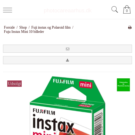
photocareaarhus.dk
0
Forside
/
Shop
/
Fuji instax og Polaroid film
/
Fuju Instax Mini 10 billeder
Udsolgt