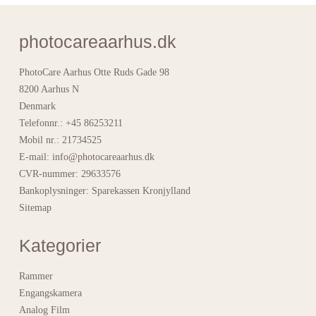
photocareaarhus.dk
PhotoCare Aarhus Otte Ruds Gade 98
8200 Aarhus N
Denmark
Telefonnr.
:
+45 86253211
Mobil nr.
:
21734525
E-mail
:
info@photocareaarhus.dk
CVR-nummer
:
29633576
Bankoplysninger
:
Sparekassen Kronjylland
Sitemap
Kategorier
Rammer
Engangskamera
Analog Film