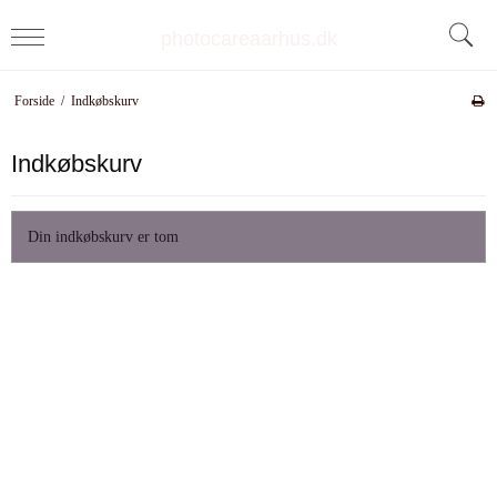
photocareaarhus.dk
Forside
/
Indkøbskurv
Indkøbskurv
Din indkøbskurv er tom