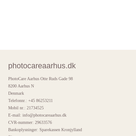
photocareaarhus.dk
PhotoCare Aarhus Otte Ruds Gade 98
8200 Aarhus N
Denmark
Telefonnr.
:
+45 86253211
Mobil nr.
:
21734525
E-mail
:
info@photocareaarhus.dk
CVR-nummer
:
29633576
Bankoplysninger
:
Sparekassen Kronjylland