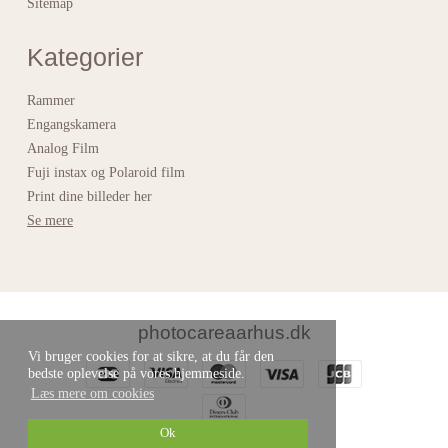
Sitemap
Kategorier
Rammer
Engangskamera
Analog Film
Fuji instax og Polaroid film
Print dine billeder her
Se mere
photocareaarhus.dk
Vi bruger cookies for at sikre, at du får den
bedste oplevelse på vores hjemmeside.
Læs mere om cookies
Ok