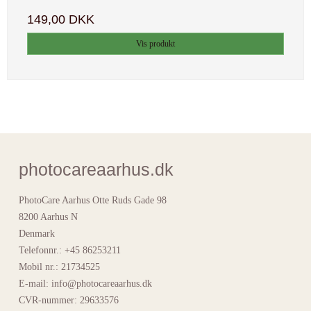
149,00 DKK
Vis produkt
photocareaarhus.dk
PhotoCare Aarhus Otte Ruds Gade 98
8200 Aarhus N
Denmark
Telefonnr.
:
+45 86253211
Mobil nr.
:
21734525
E-mail
:
info@photocareaarhus.dk
CVR-nummer
:
29633576