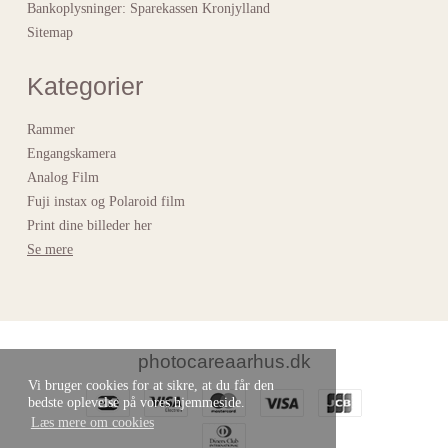
Bankoplysninger
:
Sparekassen Kronjylland
Sitemap
Kategorier
Rammer
Engangskamera
Analog Film
Fuji instax og Polaroid film
Print dine billeder her
Se mere
photocareaarhus.dk
Vi bruger cookies for at sikre, at du får den
bedste oplevelse på vores hjemmeside.
Læs mere om cookies