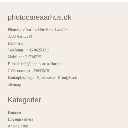
photocareaarhus.dk
PhotoCare Aarhus Otte Ruds Gade 98
8200 Aarhus N
Denmark
Telefonnr.
:
+45 86253211
Mobil nr.
:
21734525
E-mail
:
info@photocareaarhus.dk
CVR-nummer
:
29633576
Bankoplysninger
:
Sparekassen Kronjylland
Sitemap
Kategorier
Rammer
Engangskamera
Analog Film