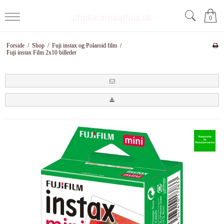
photocareaarhus.dk
0
Forside
/
Shop
/
Fuji instax og Polaroid film
/
Fuji instax Film 2x10 billeder