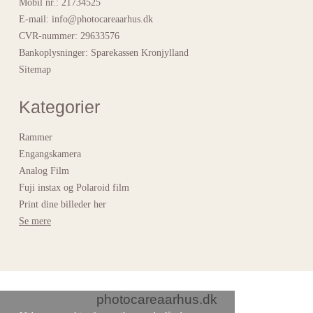
Mobil nr.
:
21734525
E-mail
:
info@photocareaarhus.dk
CVR-nummer
:
29633576
Bankoplysninger
:
Sparekassen Kronjylland
Sitemap
Kategorier
Rammer
Engangskamera
Analog Film
Fuji instax og Polaroid film
Print dine billeder her
Se mere
photocareaarhus.dk