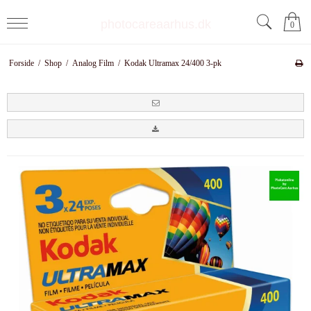
photocareaarhus.dk
0
Forside
/
Shop
/
Analog Film
/
Kodak Ultramax 24/400 3-pk