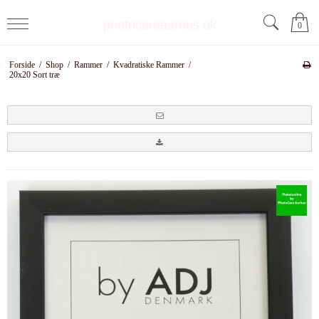
photocareaarhus.dk
0
Forside
/
Shop
/
Rammer
/
Kvadratiske Rammer
/
20x20 Sort træ