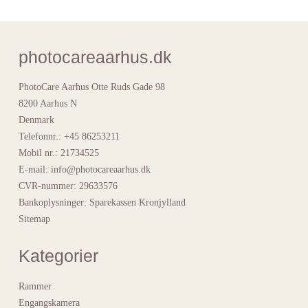
photocareaarhus.dk
PhotoCare Aarhus Otte Ruds Gade 98
8200 Aarhus N
Denmark
Telefonnr.
:
+45 86253211
Mobil nr.
:
21734525
E-mail
:
info@photocareaarhus.dk
CVR-nummer
:
29633576
Bankoplysninger
:
Sparekassen Kronjylland
Sitemap
Kategorier
Rammer
Engangskamera