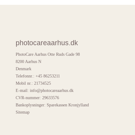
photocareaarhus.dk
PhotoCare Aarhus Otte Ruds Gade 98
8200 Aarhus N
Denmark
Telefonnr.
:
+45 86253211
Mobil nr.
:
21734525
E-mail
:
info@photocareaarhus.dk
CVR-nummer
:
29633576
Bankoplysninger
:
Sparekassen Kronjylland
Sitemap